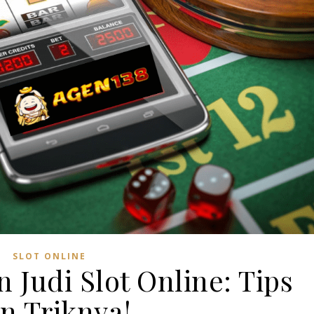
SLOT ONLINE
 Judi Slot Online: Tips
n Triknya!