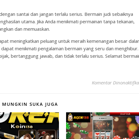
 dengan santai dan jangan terlalu serius. Bermain judi sebaiknya
nghasilan utama. Jika Anda menikmati permainan tanpa tekanan,
angkan dan memuaskan.
a dapat meningkatkan peluang untuk meraih kemenangan besar dal
juga dapat menikmati pengalaman bermain yang seru dan menghibur.
ijak, bertanggung jawab, dan tidak terlalu serius. Selamat bermai
Komentar Dinonaktifk
 MUNGKIN SUKA JUGA