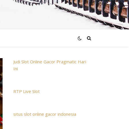
Judi Slot Online Gacor Pragmatic Hari
Ini
RTP Live Slot
situs slot online gacor indonesia