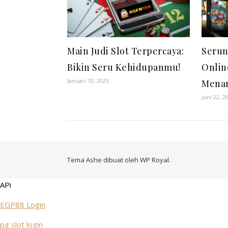
Main Judi Slot Terpercaya:
Serun
Bikin Seru Kehidupanmu!
Onlin
Januari 10, 2025
Menan
Juni 22, 2
Tema Ashe dibuat oleh
WP Royal
.
APi
EGP88 Login
pg slot login