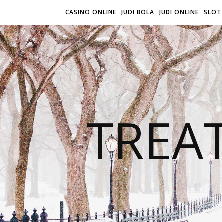
CASINO ONLINE
JUDI BOLA
JUDI ONLINE
SLOT
TREA