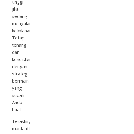
tinggi
jika
sedang
mengalami
kekalahan.
Tetap
tenang
dan
konsisten
dengan
strategi
bermain
yang
sudah
Anda
buat.
Terakhir,
manfaatkan