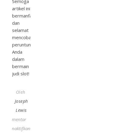
Semoga
artikel ini
bermanfaat
dan
selamat
mencoba
peruntungan
Anda
dalam
bermain
judi slot!
Oleh
Joseph
Lewis
Komentar
pada Judi Slot Adalah: Nikmati Sensasi Bermain Slot
Dinonaktifkan