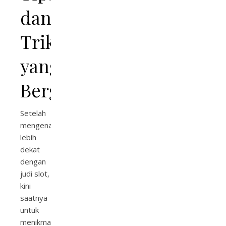
dan
Trik
yang
Berguna!
Setelah
mengenal
lebih
dekat
dengan
judi slot,
kini
saatnya
untuk
menikmati