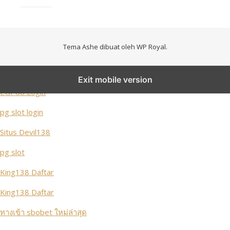
Tema Ashe dibuat oleh
WP Royal
.
APi
Exit mobile version
EGP88 Login
pg slot login
Situs Devil138
pg slot
King138 Daftar
King138 Daftar
ทางเข้า sbobet ใหม่ล่าสุด