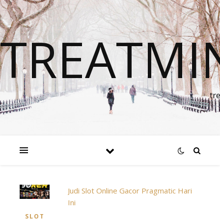
TREATMI
tr
Judi Slot Online Gacor Pragmatic Hari
Ini
SLOT