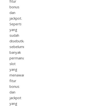
fitur
bonus
dan
jackpot.
Seperti
yang
sudah
disebutkan
sebelumnya,
banyak
permainan
slot
yang
menawarkan
fitur
bonus
dan
jackpot
yang