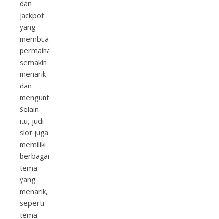
dan
jackpot
yang
membuat
permainan
semakin
menarik
dan
menguntungkan.
Selain
itu, judi
slot juga
memiliki
berbagai
tema
yang
menarik,
seperti
tema