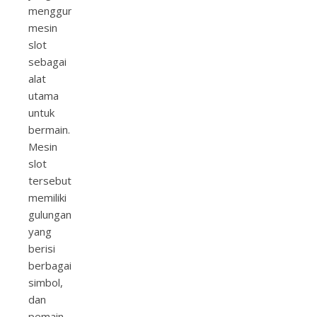
menggunakan
mesin
slot
sebagai
alat
utama
untuk
bermain.
Mesin
slot
tersebut
memiliki
gulungan
yang
berisi
berbagai
simbol,
dan
pemain