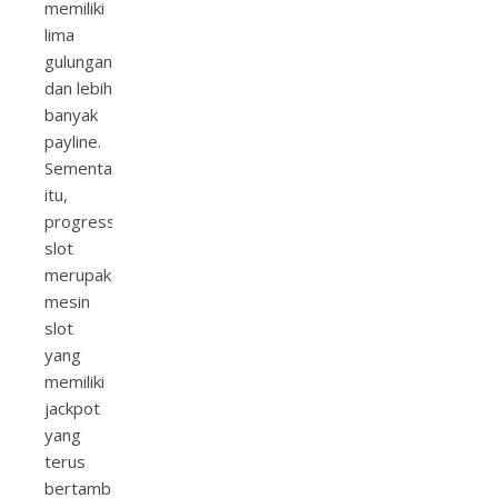
memiliki
lima
gulungan
dan lebih
banyak
payline.
Sementara
itu,
progressive
slot
merupakan
mesin
slot
yang
memiliki
jackpot
yang
terus
bertambah