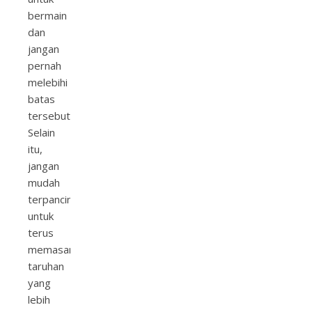
bermain
dan
jangan
pernah
melebihi
batas
tersebut.
Selain
itu,
jangan
mudah
terpancing
untuk
terus
memasang
taruhan
yang
lebih