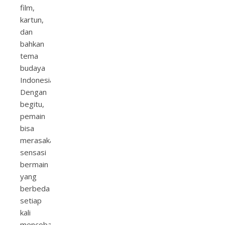
film,
kartun,
dan
bahkan
tema
budaya
Indonesia.
Dengan
begitu,
pemain
bisa
merasakan
sensasi
bermain
yang
berbeda
setiap
kali
mencoba