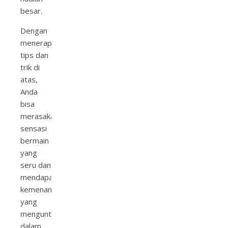
besar.
Dengan
menerapkan
tips dan
trik di
atas,
Anda
bisa
merasakan
sensasi
bermain
yang
seru dan
mendapatkan
kemenangan
yang
menguntungkan
dalam