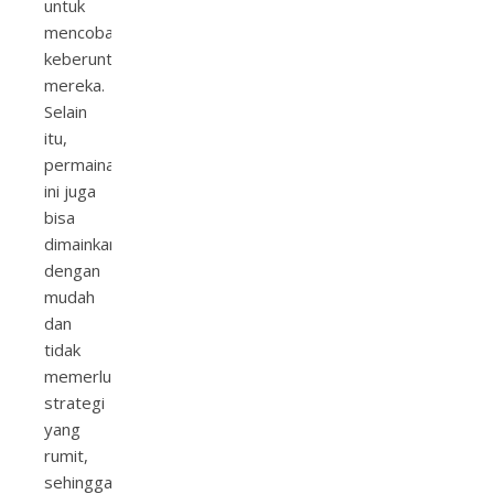
untuk
mencoba
keberuntungan
mereka.
Selain
itu,
permainan
ini juga
bisa
dimainkan
dengan
mudah
dan
tidak
memerlukan
strategi
yang
rumit,
sehingga