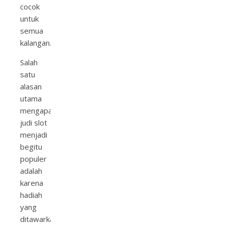
cocok
untuk
semua
kalangan.
Salah
satu
alasan
utama
mengapa
judi slot
menjadi
begitu
populer
adalah
karena
hadiah
yang
ditawarkan