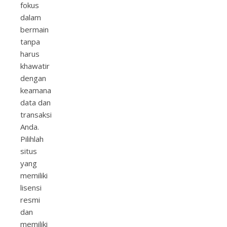
fokus
dalam
bermain
tanpa
harus
khawatir
dengan
keamanan
data dan
transaksi
Anda.
Pilihlah
situs
yang
memiliki
lisensi
resmi
dan
memiliki