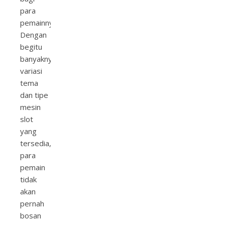
para
pemainnya.
Dengan
begitu
banyaknya
variasi
tema
dan tipe
mesin
slot
yang
tersedia,
para
pemain
tidak
akan
pernah
bosan