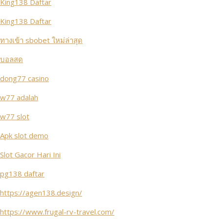
King138 Daftar
King138 Daftar
ทางเข้า sbobet ใหม่ล่าสุด
บอลสด
dong77 casino
w77 adalah
w77 slot
Apk slot demo
Slot Gacor Hari Ini
pg138 daftar
https://agen138.design/
https://www.frugal-rv-travel.com/