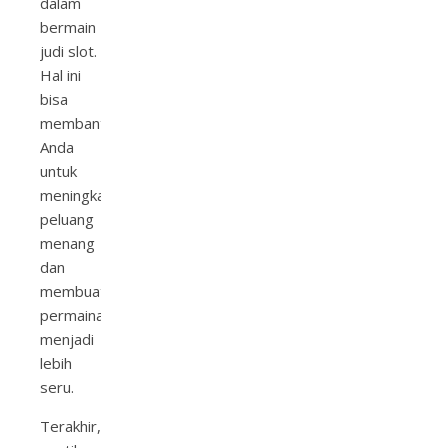
dalam
bermain
judi slot.
Hal ini
bisa
membantu
Anda
untuk
meningkatkan
peluang
menang
dan
membuat
permainan
menjadi
lebih
seru.
Terakhir,