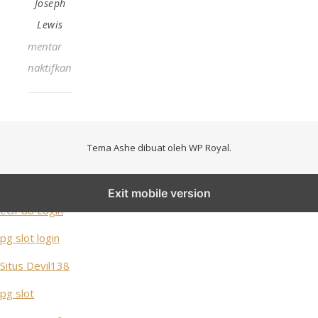
Joseph
Lewis
Komentar
pada Judi Slot Adalah: Permainan Seru yang Bikin K
Dinonaktifkan
Tema Ashe dibuat oleh
WP Royal
.
APi
Exit mobile version
EGP88 Login
pg slot login
Situs Devil138
pg slot