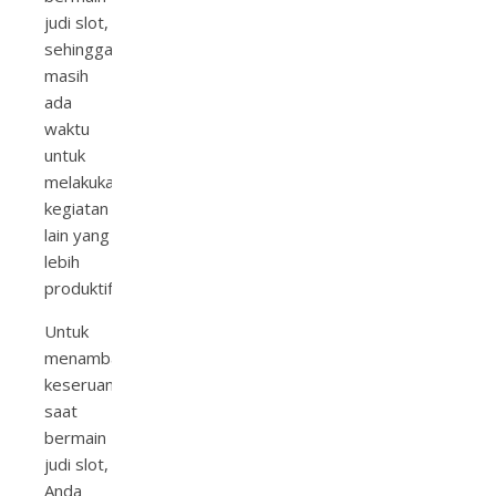
judi slot,
sehingga
masih
ada
waktu
untuk
melakukan
kegiatan
lain yang
lebih
produktif.
Untuk
menambah
keseruan
saat
bermain
judi slot,
Anda