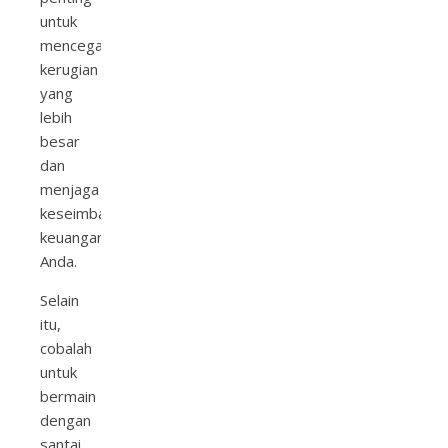
untuk
mencegah
kerugian
yang
lebih
besar
dan
menjaga
keseimbangan
keuangan
Anda.
Selain
itu,
cobalah
untuk
bermain
dengan
santai