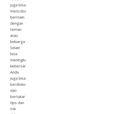
juga bisa
mencoba
bermain
dengan
teman
atau
keluarga.
Selain
bisa
meningkatkan
kebersamaan,
Anda
juga bisa
berdiskusi
dan
bertukar
tips dan
trik