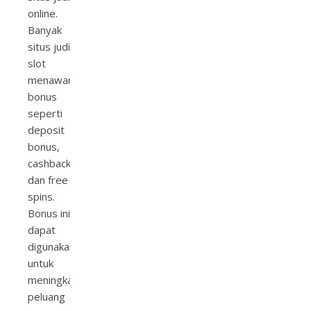
online.
Banyak
situs judi
slot
menawarkan
bonus
seperti
deposit
bonus,
cashback,
dan free
spins.
Bonus ini
dapat
digunakan
untuk
meningkatkan
peluang