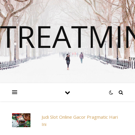
TREATMI
tr
Judi Slot Online Gacor Pragmatic Hari
Ini