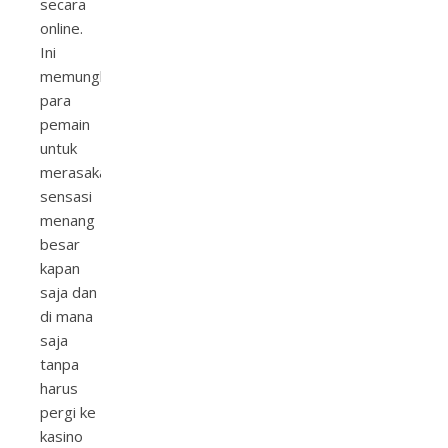
secara
online.
Ini
memungkinkan
para
pemain
untuk
merasakan
sensasi
menang
besar
kapan
saja dan
di mana
saja
tanpa
harus
pergi ke
kasino