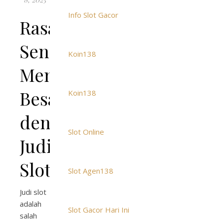
Info Slot Gacor
Rasakan
Sensasi
Koin138
Menang
Besar
Koin138
dengan
Slot Online
Judi
Slot!
Slot Agen138
Judi slot
adalah
Slot Gacor Hari Ini
salah