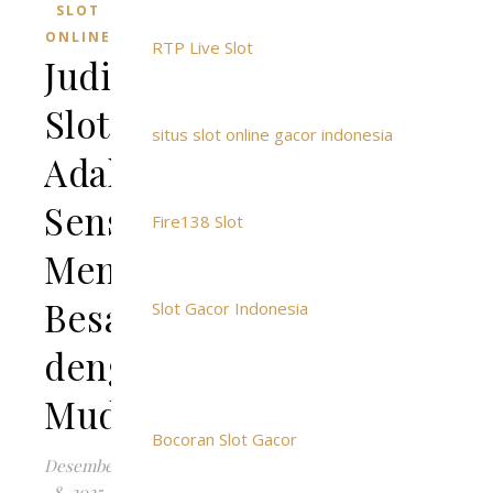
SLOT
ONLINE
RTP Live Slot
Judi
Slot
situs slot online gacor indonesia
Adalah:
Sensasi
Fire138 Slot
Menang
Besar
Slot Gacor Indonesia
dengan
Mudah!
Bocoran Slot Gacor
Desember
8, 2025