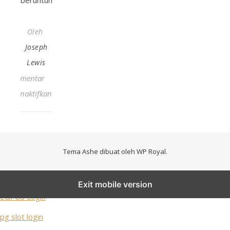
Oleh
Joseph
Lewis
Komentar
pada Judi Slot Adalah: Sensasi Menang Besar deng
Dinonaktifkan
Tema Ashe dibuat oleh
WP Royal
.
APi
Exit mobile version
EGP88 Login
pg slot login