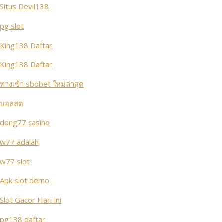
Situs Devil138
pg slot
King138 Daftar
King138 Daftar
ทางเข้า sbobet ใหม่ล่าสุด
บอลสด
dong77 casino
w77 adalah
w77 slot
Apk slot demo
Slot Gacor Hari Ini
pg138 daftar