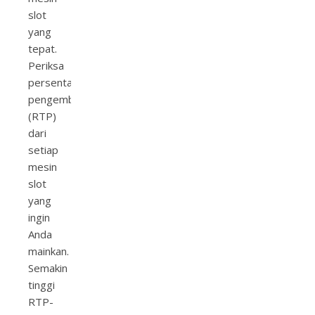
slot
yang
tepat.
Periksa
persentase
pengembalian
(RTP)
dari
setiap
mesin
slot
yang
ingin
Anda
mainkan.
Semakin
tinggi
RTP-