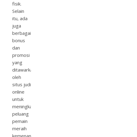
fisik.
Selain
itu, ada
juga
berbagai
bonus
dan
promosi
yang
ditawarkan
oleh
situs judi
online
untuk
meningkatkan
peluang
pemain
meraih
kemenangan