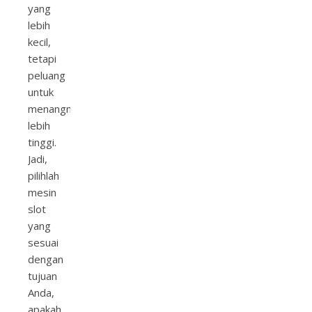
yang
lebih
kecil,
tetapi
peluang
untuk
menangnya
lebih
tinggi.
Jadi,
pilihlah
mesin
slot
yang
sesuai
dengan
tujuan
Anda,
apakah