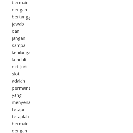
bermain
dengan
bertanggung
jawab
dan
jangan
sampai
kehilangan
kendali
diri. Judi
slot
adalah
permainan
yang
menyenangkan,
tetapi
tetaplah
bermain
dengan