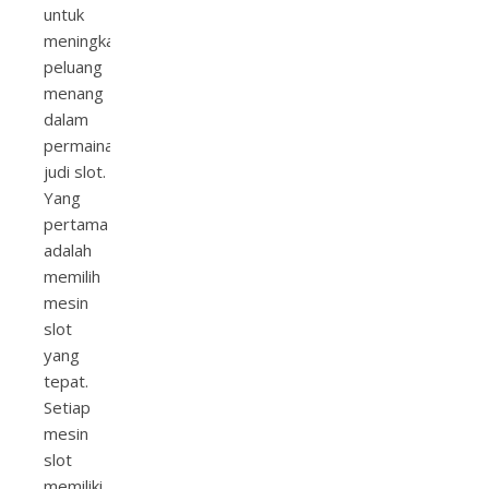
untuk
meningkatkan
peluang
menang
dalam
permainan
judi slot.
Yang
pertama
adalah
memilih
mesin
slot
yang
tepat.
Setiap
mesin
slot
memiliki