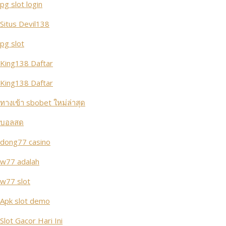
pg slot login
Situs Devil138
pg slot
King138 Daftar
King138 Daftar
ทางเข้า sbobet ใหม่ล่าสุด
บอลสด
dong77 casino
w77 adalah
w77 slot
Apk slot demo
Slot Gacor Hari Ini