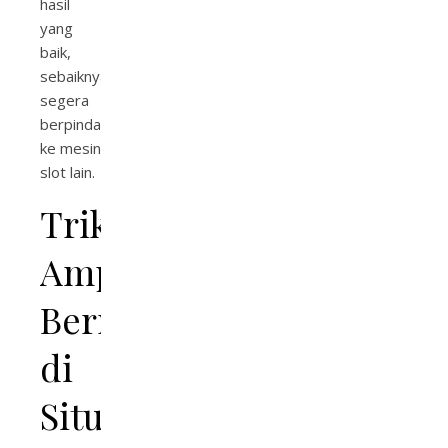
hasil
yang
baik,
sebaiknya
segera
berpindah
ke mesin
slot lain.
Trik
Ampuh
Bermain
di
Situs