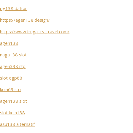
pg138 daftar
https://agen138.design/
https://www.frugal-rv-travel.com/
agen138
naga138 slot
agen338 rtp
slot egp88
koin69 rtp
agen138 slot
slot koin138
asu138 alternatif