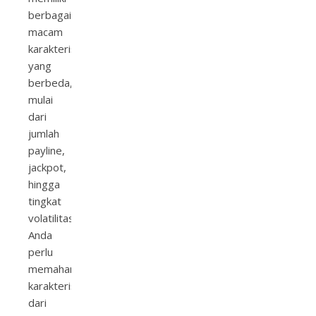
berbagai
macam
karakteristik
yang
berbeda,
mulai
dari
jumlah
payline,
jackpot,
hingga
tingkat
volatilitas.
Anda
perlu
memahami
karakteristik
dari