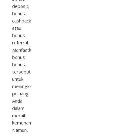
deposit,
bonus
cashback,
atau
bonus
referral.
Manfaatkan
bonus-
bonus
tersebut
untuk
meningkatkan
peluang
Anda
dalam
meraih
kemenangan.
Namun,