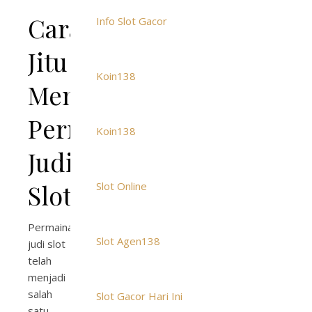
Cara
Info Slot Gacor
Jitu
Koin138
Memenangkan
Permainan
Koin138
Judi
Slot
Slot Online
Permainan
Slot Agen138
judi slot
telah
menjadi
salah
Slot Gacor Hari Ini
satu