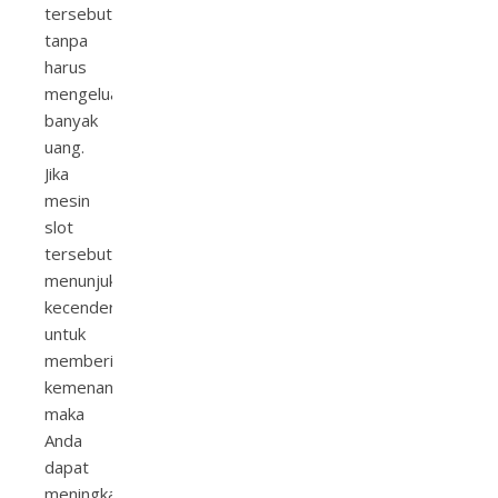
tersebut
tanpa
harus
mengeluarkan
banyak
uang.
Jika
mesin
slot
tersebut
menunjukkan
kecenderungan
untuk
memberikan
kemenangan,
maka
Anda
dapat
meningkatkan