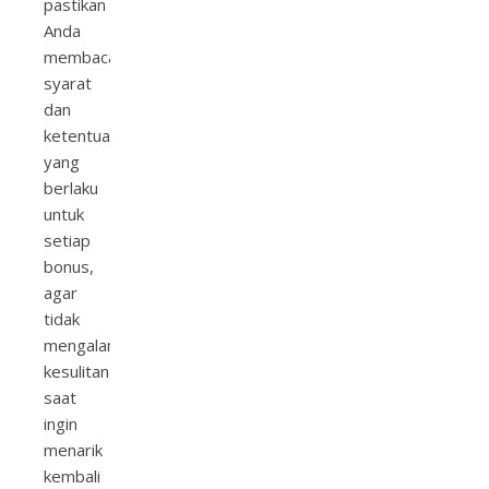
pastikan
Anda
membaca
syarat
dan
ketentuan
yang
berlaku
untuk
setiap
bonus,
agar
tidak
mengalami
kesulitan
saat
ingin
menarik
kembali