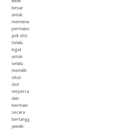
lebih
besar
untuk
memenangkan
permainan
judi slot.
Selalu
ingat
untuk
selalu
memilih
situs
slot
terpercaya
dan
bermain
secara
bertanggung
jawab.