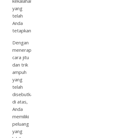
kekalahan
yang
telah
Anda
tetapkan.
Dengan
menerapkan
cara jitu
dan trik
ampuh
yang
telah
disebutkan
di atas,
Anda
memiliki
peluang
yang