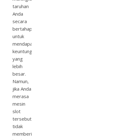
taruhan
Anda
secara
bertahap
untuk
mendapatkan
keuntungan
yang
lebih
besar.
Namun,
jika Anda
merasa
mesin
slot
tersebut
tidak
memberikan