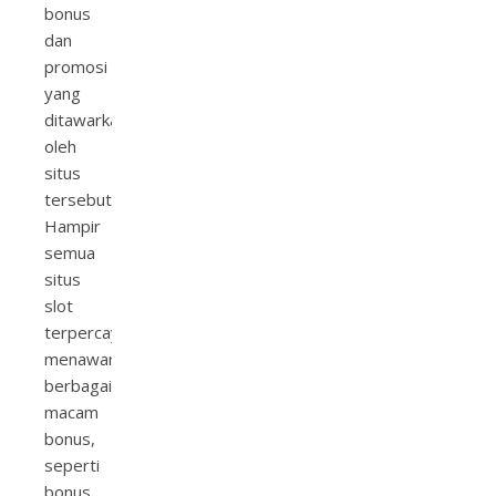
bonus
dan
promosi
yang
ditawarkan
oleh
situs
tersebut.
Hampir
semua
situs
slot
terpercaya
menawarkan
berbagai
macam
bonus,
seperti
bonus