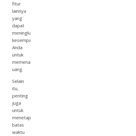
fitur
lainnya
yang
dapat
meningkatkan
kesempatan
Anda
untuk
memenangkan
uang.
Selain
itu,
penting
juga
untuk
menetapkan
batas
waktu