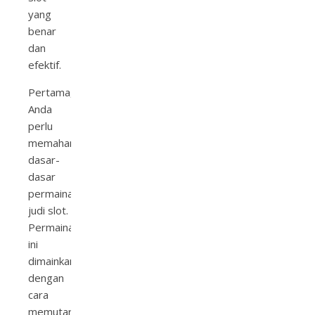
yang
benar
dan
efektif.
Pertama,
Anda
perlu
memahami
dasar-
dasar
permainan
judi slot.
Permainan
ini
dimainkan
dengan
cara
memutar