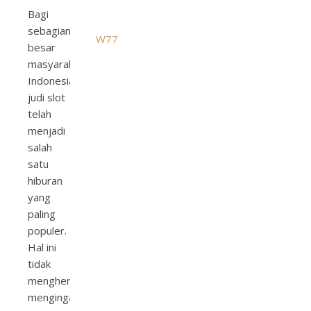
Bagi
sebagian
W77
besar
masyarakat
Indonesia,
judi slot
telah
menjadi
salah
satu
hiburan
yang
paling
populer.
Hal ini
tidak
mengherankan
mengingat