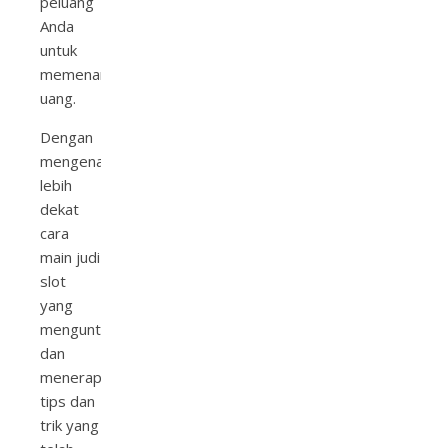
peluang
Anda
untuk
memenangkan
uang.
Dengan
mengenal
lebih
dekat
cara
main judi
slot
yang
menguntungkan
dan
menerapkan
tips dan
trik yang