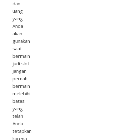
dan
uang
yang
Anda
akan
gunakan
saat
bermain
judi slot.
Jangan
pernah
bermain
melebihi
batas
yang
telah
Anda
tetapkan,
karena