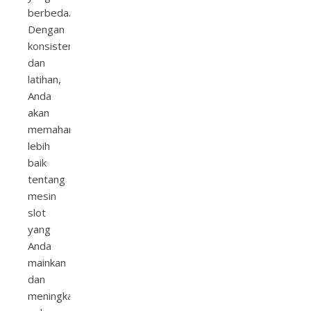
berbeda.
Dengan
konsistensi
dan
latihan,
Anda
akan
memahami
lebih
baik
tentang
mesin
slot
yang
Anda
mainkan
dan
meningkatkan