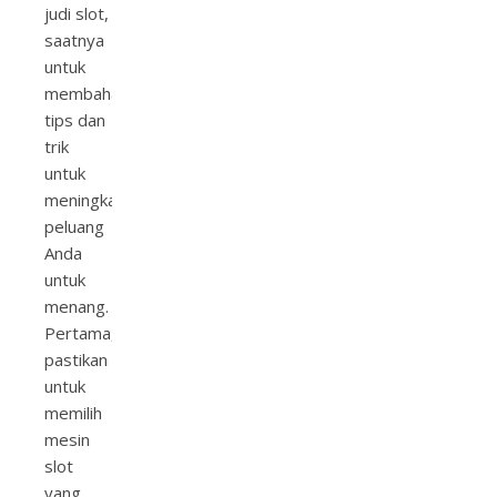
judi slot,
saatnya
untuk
membahas
tips dan
trik
untuk
meningkatkan
peluang
Anda
untuk
menang.
Pertama,
pastikan
untuk
memilih
mesin
slot
yang