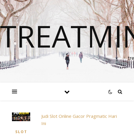
TREATMI
tr
Judi Slot Online Gacor Pragmatic Hari
Ini
SLOT