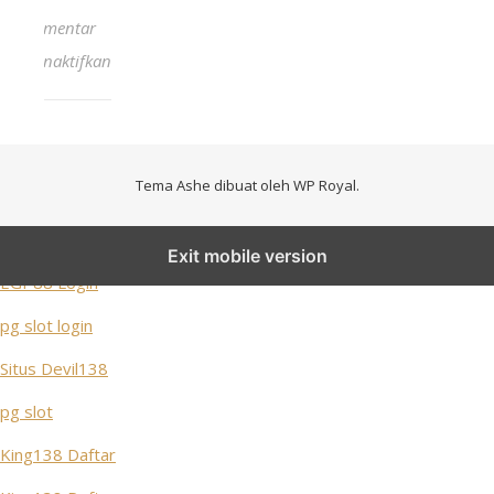
Komentar
pada Main Judi Slot Adalah Cara Asyik Menangkan 
Dinonaktifkan
Tema Ashe dibuat oleh
WP Royal
.
APi
Exit mobile version
EGP88 Login
pg slot login
Situs Devil138
pg slot
King138 Daftar