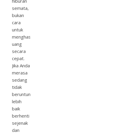
hiburan
semata,
bukan
cara
untuk
menghasilkan
uang
secara
cepat.
Jika Anda
merasa
sedang
tidak
beruntung,
lebih
baik
berhenti
sejenak
dan