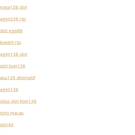
naga138 slot
agen338 rtp
slot egp88
koin69 rtp
agen138 slot
slot koin138
asu138 alternatif
agen138
situs slot koin138
toto macau
slot4d