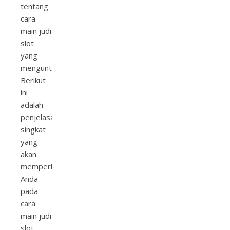
tentang
cara
main judi
slot
yang
menguntungkan.
Berikut
ini
adalah
penjelasan
singkat
yang
akan
memperkenalkan
Anda
pada
cara
main judi
slot