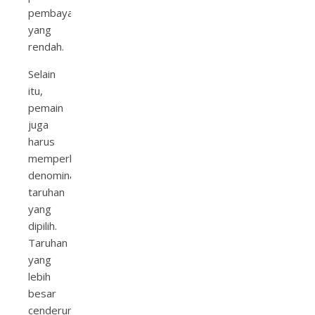
pembayaran
yang
rendah.
Selain
itu,
pemain
juga
harus
memperhatikan
denominasi
taruhan
yang
dipilih.
Taruhan
yang
lebih
besar
cenderung