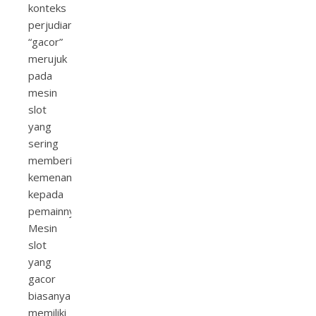
konteks
perjudian,
“gacor”
merujuk
pada
mesin
slot
yang
sering
memberikan
kemenangan
kepada
pemainnya.
Mesin
slot
yang
gacor
biasanya
memiliki