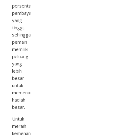
persentase
pembayaran
yang
tinggi,
sehingga
pemain
memiliki
peluang
yang
lebih
besar
untuk
memenangkan
hadiah
besar.
Untuk
meraih
kemenangan