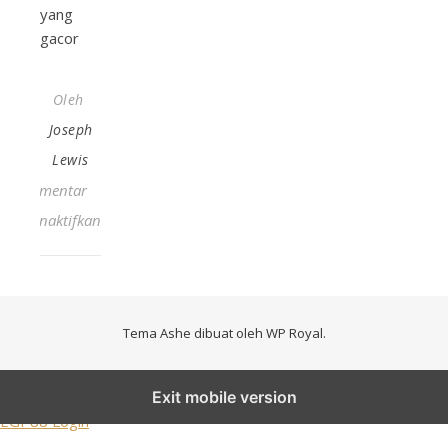
yang
gacor
Oleh
Joseph
Lewis
Komentar
pada Rahasia Judi Slot Gacor: Trik Jitu Menang di Me
Dinonaktifkan
Tema Ashe dibuat oleh
WP Royal
.
APi
Exit mobile version
EGP88 Login