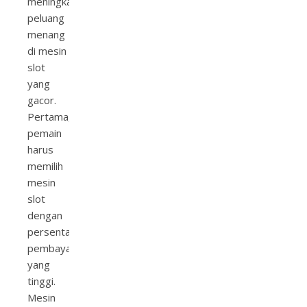
meningkatkan
peluang
menang
di mesin
slot
yang
gacor.
Pertama,
pemain
harus
memilih
mesin
slot
dengan
persentase
pembayaran
yang
tinggi.
Mesin