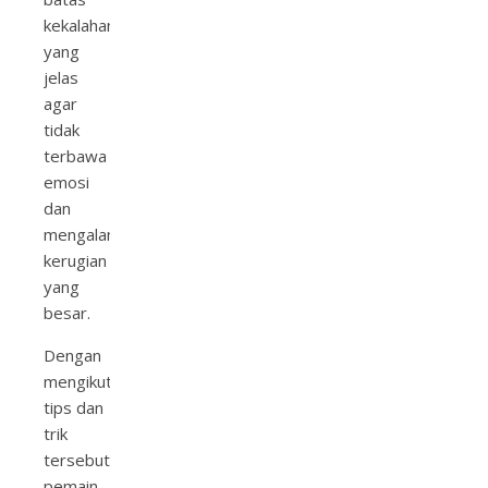
kekalahan
yang
jelas
agar
tidak
terbawa
emosi
dan
mengalami
kerugian
yang
besar.
Dengan
mengikuti
tips dan
trik
tersebut,
pemain