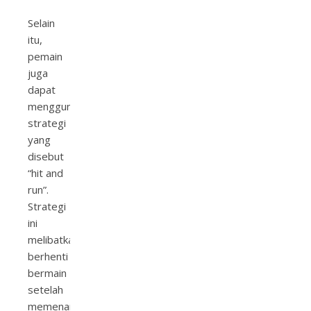
Selain
itu,
pemain
juga
dapat
menggunakan
strategi
yang
disebut
“hit and
run”.
Strategi
ini
melibatkan
berhenti
bermain
setelah
memenangkan