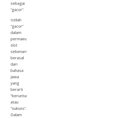
sebagai
“gacor”.
Istilah
“gacor”
dalam
permainan
slot
sebenarnya
berasal
dari
bahasa
Jawa
yang
berarti
“beruntung”
atau
“sukses”.
Dalam