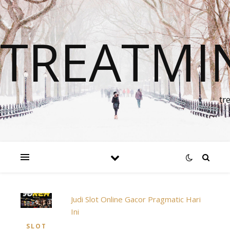
TREATMI
tr
Judi Slot Online Gacor Pragmatic Hari
Ini
SLOT