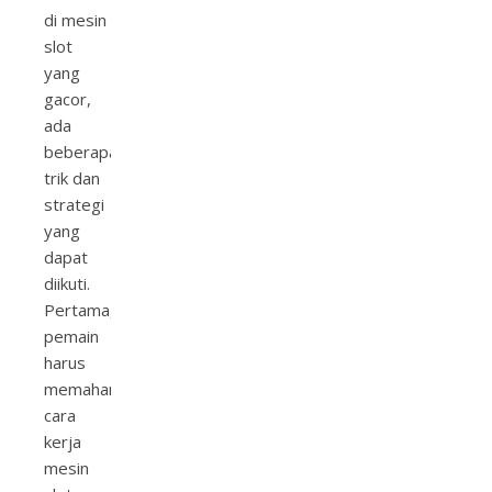
di mesin
slot
yang
gacor,
ada
beberapa
trik dan
strategi
yang
dapat
diikuti.
Pertama,
pemain
harus
memahami
cara
kerja
mesin