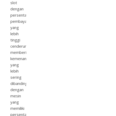
slot
dengan
persentase
pembayaran
yang
lebih
tinggi
cenderung
memberikan
kemenangan
yang
lebih
sering
dibandingkan
dengan
mesin
yang
memiliki
persentase