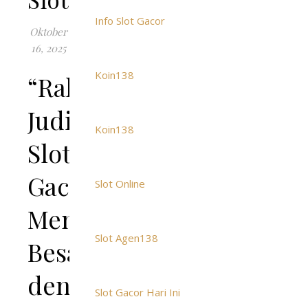
Info Slot Gacor
Oktober
16, 2025
Koin138
“Rahasia
Judi
Koin138
Slot
Gacor:
Slot Online
Menang
Slot Agen138
Besar
dengan
Slot Gacor Hari Ini