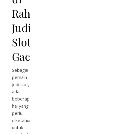
Rahasia
Judi
Slot
Gacor”
Sebagai
pemain
judi slot,
ada
beberapa
hal yang
perlu
diketahui
untuk