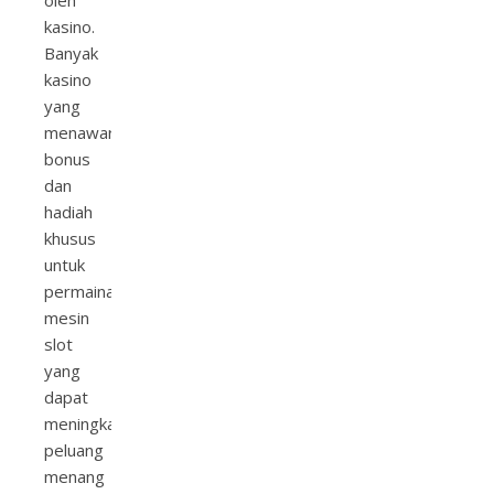
kasino.
Banyak
kasino
yang
menawarkan
bonus
dan
hadiah
khusus
untuk
permainan
mesin
slot
yang
dapat
meningkatkan
peluang
menang