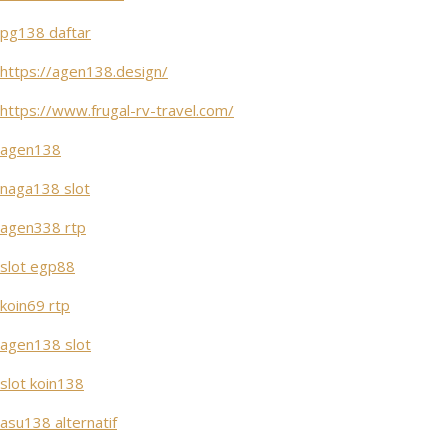
pg138 daftar
https://agen138.design/
https://www.frugal-rv-travel.com/
agen138
naga138 slot
agen338 rtp
slot egp88
koin69 rtp
agen138 slot
slot koin138
asu138 alternatif