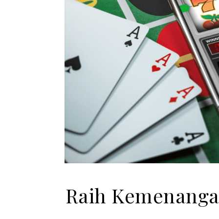
Raih Kemenangan