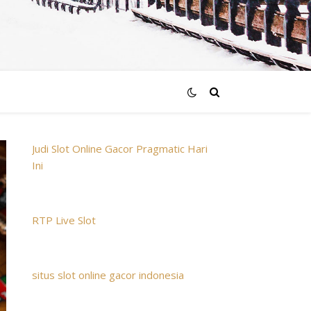
Judi Slot Online Gacor Pragmatic Hari
Ini
RTP Live Slot
situs slot online gacor indonesia