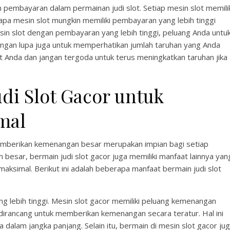
 pembayaran dalam permainan judi slot. Setiap mesin slot memilik
a mesin slot mungkin memiliki pembayaran yang lebih tinggi
esin slot dengan pembayaran yang lebih tinggi, peluang Anda untu
angan lupa juga untuk memperhatikan jumlah taruhan yang Anda
 Anda dan jangan tergoda untuk terus meningkatkan taruhan jika
di Slot Gacor untuk
mal
 memberikan kemenangan besar merupakan impian bagi setiap
besar, bermain judi slot gacor juga memiliki manfaat lainnya yan
ksimal. Berikut ini adalah beberapa manfaat bermain judi slot
 lebih tinggi. Mesin slot gacor memiliki peluang kemenangan
 dirancang untuk memberikan kemenangan secara teratur. Hal ini
dalam jangka panjang. Selain itu, bermain di mesin slot gacor ju