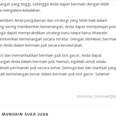
angat yang tinggi, sehingga Anda dapat bermain dengan lebih
ka mengalami kekalahan.
t memberi Anda pengalaman dan strategi yang lebih baik dalam
yang sering memberikan kemenangan, Anda dapat mempelajari pol
 juga dapat mempraktikkan strategi baru tanpa harus khawatir
memberikan kemenangan secara teratur. Dengan demikian, bermai
n Anda dalam bermain judi secara keseluruhan.
t dan memanfaatkan bermain judi slot gacor, Anda dapat
gan Anda dalam bermain judi. Namun, ingatlah untuk selalu
mati permainan judi secara sehat. Semoga kiat dan manfaat yan
ih kemenangan besar dalam bermain judi slot gacor. Selamat
Komentar Dinonaktifk
 MUNGKIN SUKA JUGA