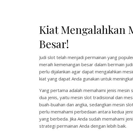
Kiat Mengalahkan 
Besar!
Judi slot telah menjadi permainan yang popule
meraih kemenangan besar dalam bermain judi s
perlu dijalankan agar dapat mengalahkan mesi
kiat yang dapat Anda gunakan untuk meningka
Yang pertama adalah memahami jenis mesin sl
dua jenis, yaitu mesin slot tradisional dan mes
buah-buahan dan angka, sedangkan mesin slot
perlu memahami perbedaan antara kedua jenis m
yang berbeda. Jika Anda sudah memahami jeni
strategi permainan Anda dengan lebih baik.