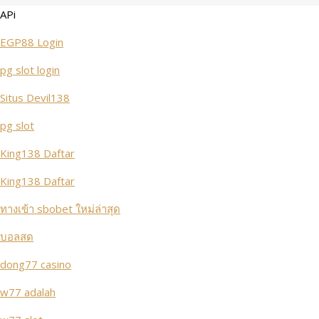
APi
EGP88 Login
pg slot login
Situs Devil138
pg slot
King138 Daftar
King138 Daftar
ทางเข้า sbobet ใหม่ล่าสุด
บอลสด
dong77 casino
w77 adalah