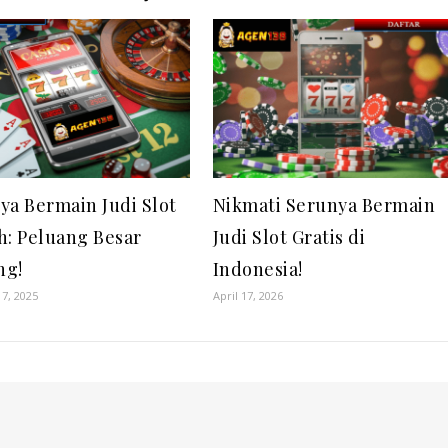
ya Bermain Judi Slot
Nikmati Serunya Bermain
h: Peluang Besar
Judi Slot Gratis di
ng!
Indonesia!
7, 2025
April 17, 2026