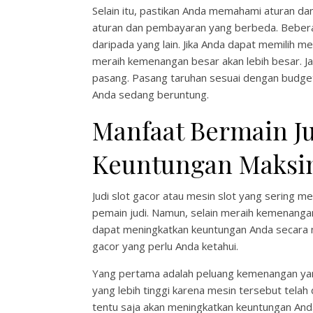
Selain itu, pastikan Anda memahami aturan dan
aturan dan pembayaran yang berbeda. Beberap
daripada yang lain. Jika Anda dapat memilih m
meraih kemenangan besar akan lebih besar. J
pasang. Pasang taruhan sesuai dengan budget
Anda sedang beruntung.
Manfaat Bermain Ju
Keuntungan Maksi
Judi slot gacor atau mesin slot yang sering
pemain judi. Namun, selain meraih kemenangan 
dapat meningkatkan keuntungan Anda secara ma
gacor yang perlu Anda ketahui.
Yang pertama adalah peluang kemenangan yang
yang lebih tinggi karena mesin tersebut telah
tentu saja akan meningkatkan keuntungan Anda 