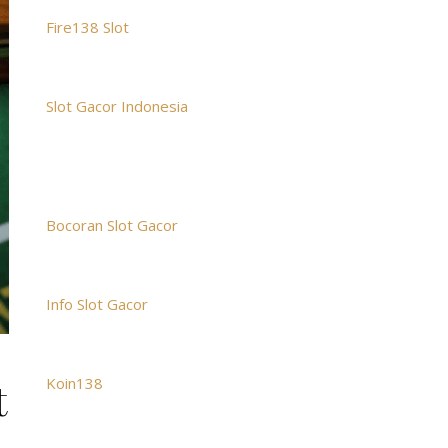
Fire138 Slot
Slot Gacor Indonesia
Bocoran Slot Gacor
Info Slot Gacor
t
Koin138