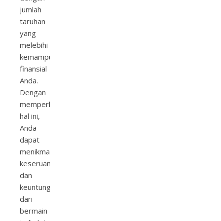
jumlah
taruhan
yang
melebihi
kemampuan
finansial
Anda.
Dengan
memperhatikan
hal ini,
Anda
dapat
menikmati
keseruan
dan
keuntungan
dari
bermain