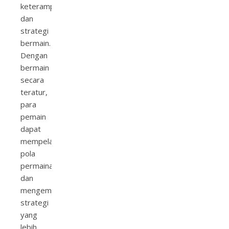
keterampilan
dan
strategi
bermain.
Dengan
bermain
secara
teratur,
para
pemain
dapat
mempelajari
pola
permainan
dan
mengembangkan
strategi
yang
lebih