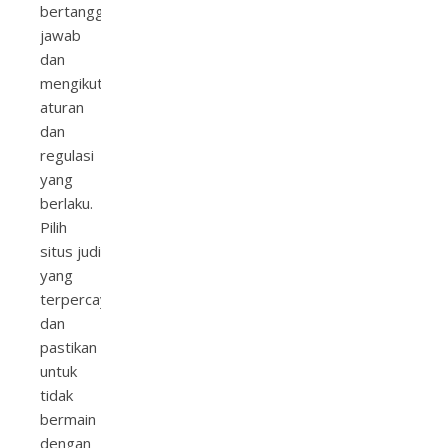
bertanggung
jawab
dan
mengikuti
aturan
dan
regulasi
yang
berlaku.
Pilih
situs judi
yang
terpercaya
dan
pastikan
untuk
tidak
bermain
dengan