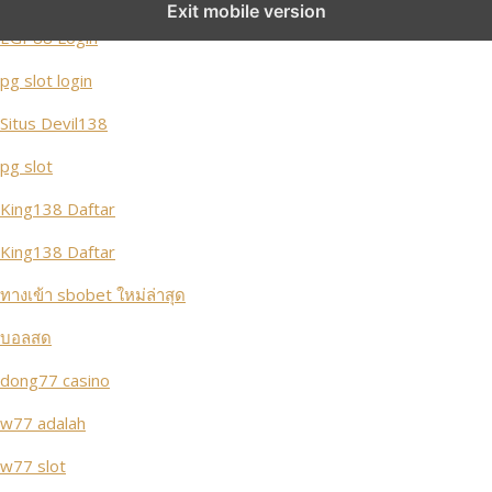
Exit mobile version
EGP88 Login
pg slot login
Situs Devil138
pg slot
King138 Daftar
King138 Daftar
ทางเข้า sbobet ใหม่ล่าสุด
บอลสด
dong77 casino
w77 adalah
w77 slot