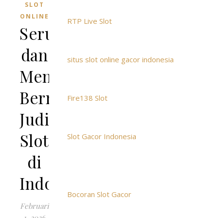
SLOT
ONLINE
RTP Live Slot
Seru
dan
situs slot online gacor indonesia
Menguntungkan:
Bermain
Fire138 Slot
Judi
Slot
Slot Gacor Indonesia
di
Indonesia
Bocoran Slot Gacor
Februari
1, 2026