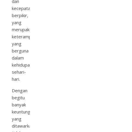
dan
kecepatan
berpikir,
yang
merupakan
keterampilan
yang
berguna
dalam
kehidupan
sehari-
hari.
Dengan
begitu
banyak
keuntungan
yang
ditawarkan,