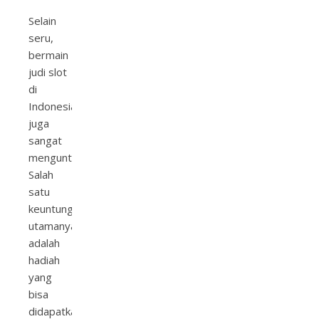
Selain
seru,
bermain
judi slot
di
Indonesia
juga
sangat
menguntungkan.
Salah
satu
keuntungan
utamanya
adalah
hadiah
yang
bisa
didapatkan.