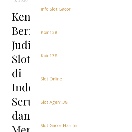
Info Slot Gacor
Kenapa
Bermain
Koin138
Judi
Slot
Koin138
di
Slot Online
Indonesia
Seru
Slot Agen138
dan
Menguntungkan?
Slot Gacor Hari Ini