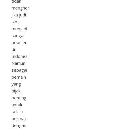
tidak
mengherankan
jika judi
slot
menjadi
sangat
populer
di
Indonesia.
Namun,
sebagai
pemain
yang
bijak,
penting
untuk
selalu
bermain
dengan