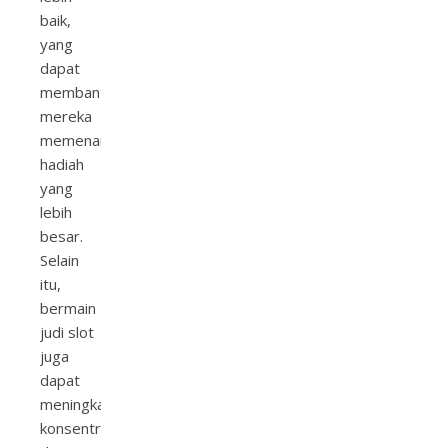
baik,
yang
dapat
membantu
mereka
memenangkan
hadiah
yang
lebih
besar.
Selain
itu,
bermain
judi slot
juga
dapat
meningkatkan
konsentrasi