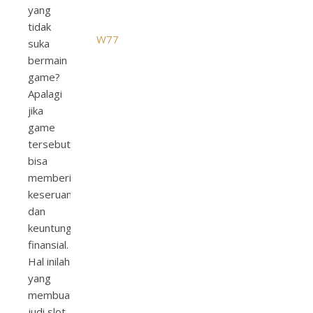
yang
tidak
W77
suka
bermain
game?
Apalagi
jika
game
tersebut
bisa
memberikan
keseruan
dan
keuntungan
finansial.
Hal inilah
yang
membuat
judi slot