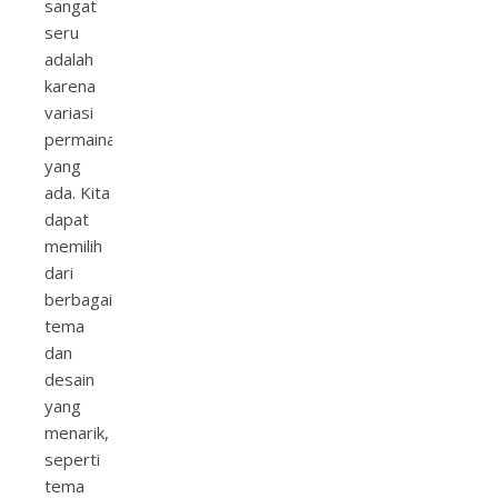
sangat
seru
adalah
karena
variasi
permainan
yang
ada. Kita
dapat
memilih
dari
berbagai
tema
dan
desain
yang
menarik,
seperti
tema