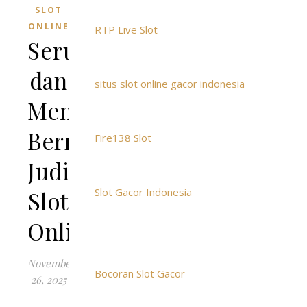
SLOT
ONLINE
RTP Live Slot
Seru
dan
situs slot online gacor indonesia
Menguntungkan:
Bermain
Fire138 Slot
Judi
Slot Gacor Indonesia
Slot
Online!
November
Bocoran Slot Gacor
26, 2025