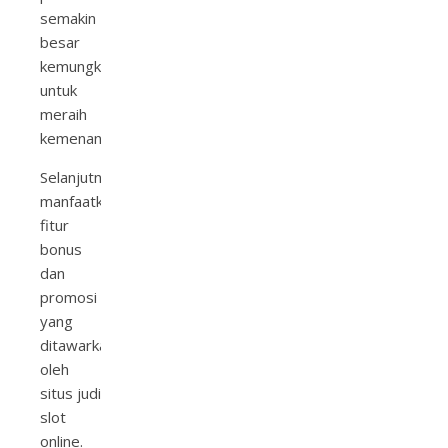
semakin
besar
kemungkinan
untuk
meraih
kemenangan.
Selanjutnya,
manfaatkan
fitur
bonus
dan
promosi
yang
ditawarkan
oleh
situs judi
slot
online.