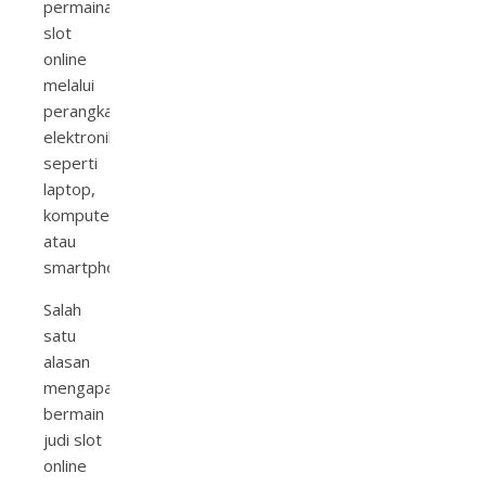
permainan
slot
online
melalui
perangkat
elektronik
seperti
laptop,
komputer,
atau
smartphone.
Salah
satu
alasan
mengapa
bermain
judi slot
online