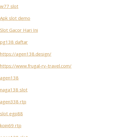
w77 slot
Apk slot demo
Slot Gacor Hari Ini
pg138 daftar
https://agen138.design/
https://www.frugal-rv-travel.com/
agen138
naga138 slot
agen338 rtp
slot egp88
koin69 rtp