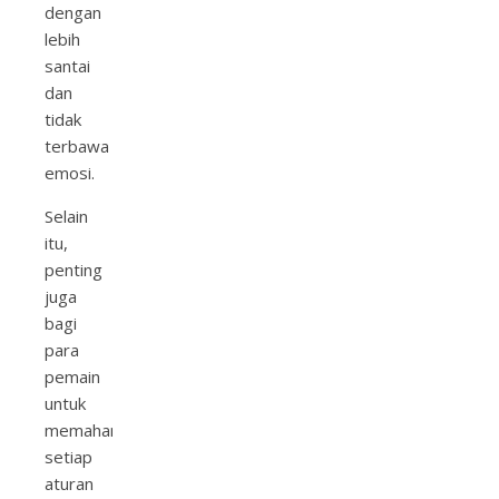
dengan
lebih
santai
dan
tidak
terbawa
emosi.
Selain
itu,
penting
juga
bagi
para
pemain
untuk
memahami
setiap
aturan