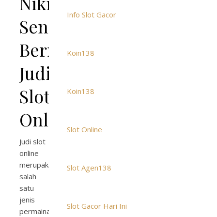
Nikmati
Info Slot Gacor
Sensasi
Bermain
Koin138
Judi
Slot
Koin138
Online
Slot Online
Judi slot
online
merupakan
Slot Agen138
salah
satu
jenis
Slot Gacor Hari Ini
permainan