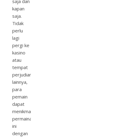
saja dan
kapan
saja.
Tidak
perlu
lagi
pergi ke
kasino
atau
tempat
perjudian
lainnya,
para
pemain
dapat
menikmati
permainan
ini
dengan