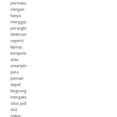
permainan.
Dengan
hanya
menggunakan
perangkat
elektronik
seperti
laptop,
komputer,
atau
smartphone,
para
pemain
dapat
langsung
mengakses
situs judi
slot
online