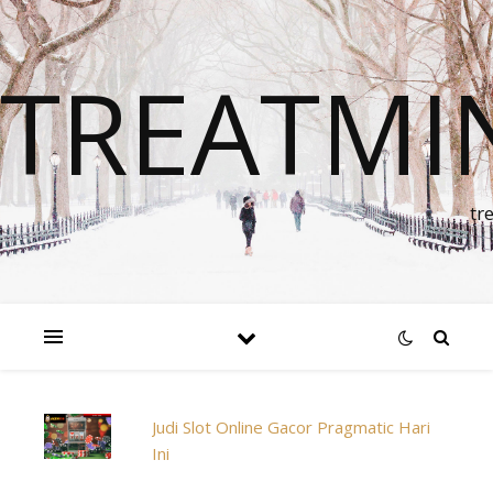
TREATMI
tr
Judi Slot Online Gacor Pragmatic Hari
Ini