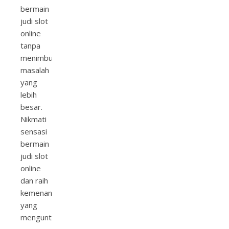
bermain
judi slot
online
tanpa
menimbulkan
masalah
yang
lebih
besar.
Nikmati
sensasi
bermain
judi slot
online
dan raih
kemenangan
yang
menguntungkan!