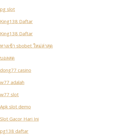
pg slot
King138 Daftar
King138 Daftar
ทางเข้า sbobet ใหม่ล่าสุด
บอลสด
dong77 casino
w77 adalah
w77 slot
Apk slot demo
Slot Gacor Hari Ini
pg138 daftar