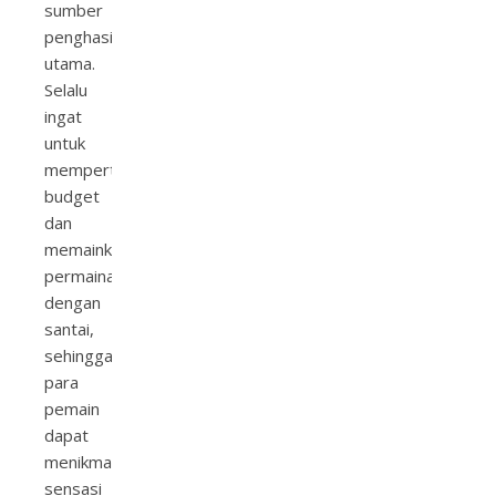
sumber
penghasilan
utama.
Selalu
ingat
untuk
mempertimbangkan
budget
dan
memainkan
permainan
dengan
santai,
sehingga
para
pemain
dapat
menikmati
sensasi