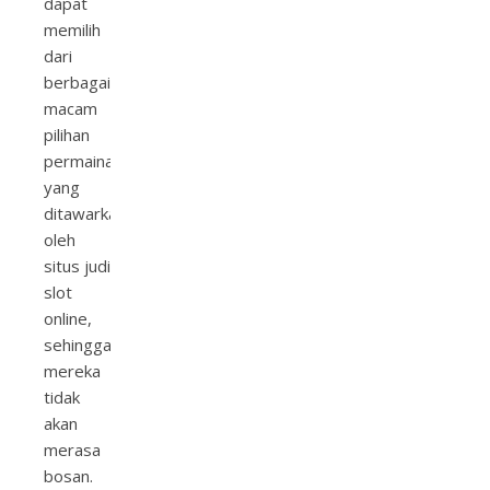
dapat
memilih
dari
berbagai
macam
pilihan
permainan
yang
ditawarkan
oleh
situs judi
slot
online,
sehingga
mereka
tidak
akan
merasa
bosan.