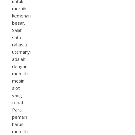
untuk
meraih
kemenangan
besar.
Salah
satu
rahasia
utamanya
adalah
dengan
memilih
mesin
slot
yang
tepat.
Para
pemain
harus
memilih