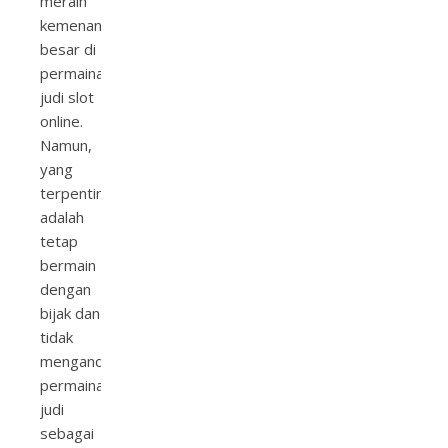
meraih
kemenangan
besar di
permainan
judi slot
online.
Namun,
yang
terpenting
adalah
tetap
bermain
dengan
bijak dan
tidak
mengandalkan
permainan
judi
sebagai