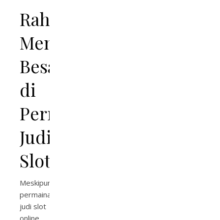
Rahasia
Menang
Besar
di
Permainan
Judi
Slot
Meskipun
permainan
judi slot
online