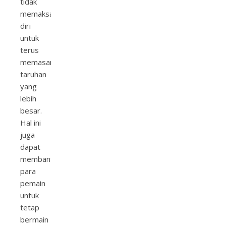
tidak
memaksakan
diri
untuk
terus
memasang
taruhan
yang
lebih
besar.
Hal ini
juga
dapat
membantu
para
pemain
untuk
tetap
bermain