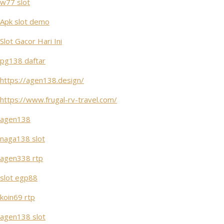
w77 slot
Apk slot demo
Slot Gacor Hari Ini
pg138 daftar
https://agen138.design/
https://www.frugal-rv-travel.com/
agen138
naga138 slot
agen338 rtp
slot egp88
koin69 rtp
agen138 slot