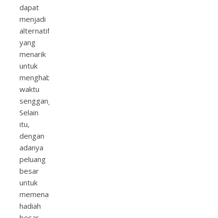
dapat
menjadi
alternatif
yang
menarik
untuk
menghabiskan
waktu
senggang.
Selain
itu,
dengan
adanya
peluang
besar
untuk
memenangkan
hadiah
besar,