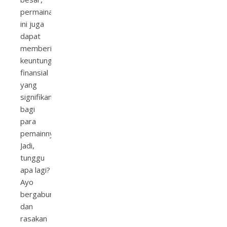
permainan
ini juga
dapat
memberikan
keuntungan
finansial
yang
signifikan
bagi
para
pemainnya.
Jadi,
tunggu
apa lagi?
Ayo
bergabung
dan
rasakan