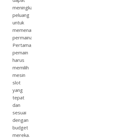
meningkatkan
peluang
untuk
memenangkan
permainan.
Pertama,
pemain
harus
memilih
mesin
slot
yang
tepat
dan
sesuai
dengan
budget
mereka.