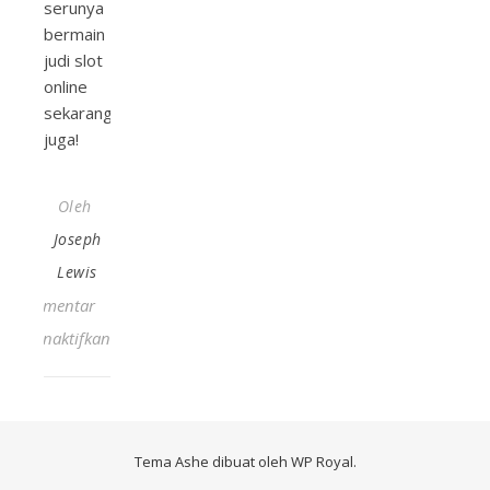
serunya
bermain
judi slot
online
sekarang
juga!
Oleh
Joseph
Lewis
Komentar
pada Seru dan Menguntungkan: Main Judi Slot Onli
Dinonaktifkan
Tema Ashe dibuat oleh
WP Royal
.