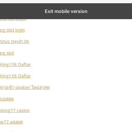
APi
Exit mobile version
EGP88 Login
pg slot login
Situs Devil138
pg slot
King138 Daftar
King138 Daftar
ทางเข้า sbobet ใหม่ล่าสุด
บอลสด
dong77 casino
w77 adalah