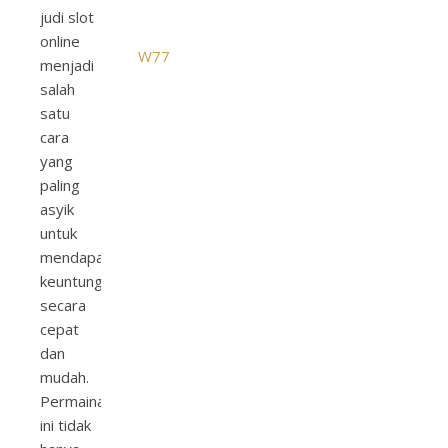
judi slot
online
W77
menjadi
salah
satu
cara
yang
paling
asyik
untuk
mendapatkan
keuntungan
secara
cepat
dan
mudah.
Permainan
ini tidak