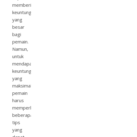
memberikan
keuntungan
yang
besar
bagi
pemain.
Namun,
untuk
mendapatkan
keuntungan
yang
maksimal,
pemain
harus
memperhatikan
beberapa
tips
yang
dapat