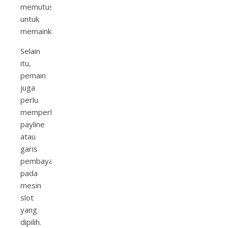
memutuskan
untuk
memainkannya.
Selain
itu,
pemain
juga
perlu
memperhatikan
payline
atau
garis
pembayaran
pada
mesin
slot
yang
dipilih.