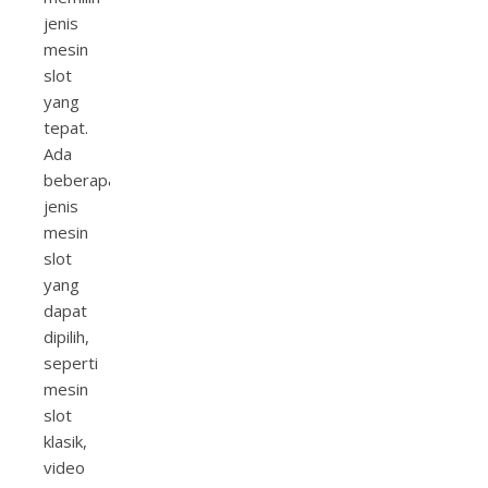
jenis
mesin
slot
yang
tepat.
Ada
beberapa
jenis
mesin
slot
yang
dapat
dipilih,
seperti
mesin
slot
klasik,
video