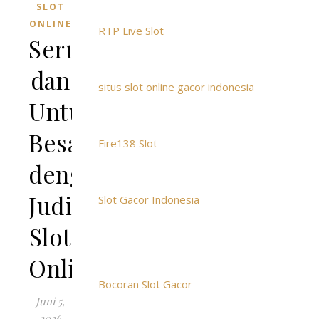
SLOT
ONLINE
RTP Live Slot
Seru
dan
situs slot online gacor indonesia
Untung
Besar
Fire138 Slot
dengan
Judi
Slot Gacor Indonesia
Slot
Online!
Bocoran Slot Gacor
Juni 5,
2026