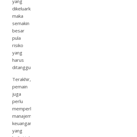
yang
dikeluarkan,
maka
semakin
besar
pula
risiko
yang
harus
ditanggung.
Terakhir,
pemain
juga
perlu
memperhatikan
manajemen
keuangan
yang