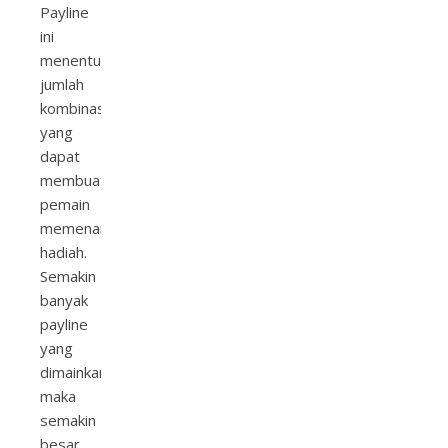
Payline
ini
menentukan
jumlah
kombinasi
yang
dapat
membuat
pemain
memenangkan
hadiah.
Semakin
banyak
payline
yang
dimainkan,
maka
semakin
besar