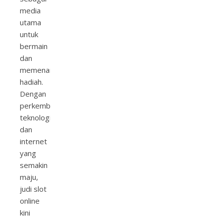
media
utama
untuk
bermain
dan
memenangkan
hadiah.
Dengan
perkembangan
teknologi
dan
internet
yang
semakin
maju,
judi slot
online
kini