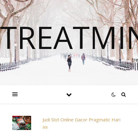
TREATMI
tr
Judi Slot Online Gacor Pragmatic Hari
Ini