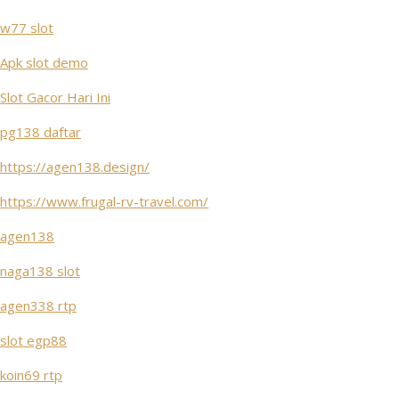
w77 slot
Apk slot demo
Slot Gacor Hari Ini
pg138 daftar
https://agen138.design/
https://www.frugal-rv-travel.com/
agen138
naga138 slot
agen338 rtp
slot egp88
koin69 rtp