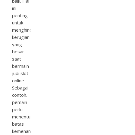
baik. Hal
ini
penting
untuk
menghindari
kerugian
yang
besar
saat
bermain
judi slot
online.
Sebagai
contoh,
pemain
perlu
menentukan
batas
kemenangan