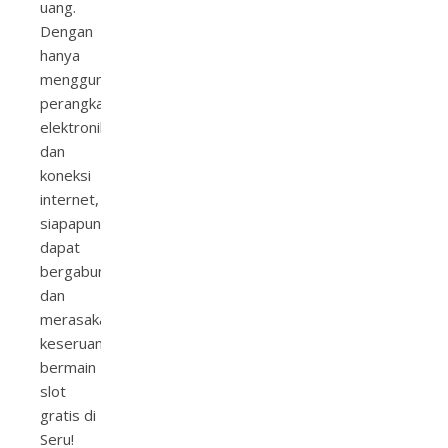
uang.
Dengan
hanya
menggunakan
perangkat
elektronik
dan
koneksi
internet,
siapapun
dapat
bergabung
dan
merasakan
keseruan
bermain
slot
gratis di
Seru!