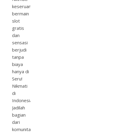
keseruan
bermain
slot
gratis
dan
sensasi
berjudi
tanpa
biaya
hanya di
Seru!
Nikmati
di
Indonesia.
Jadilah
bagian
dari
komunitas