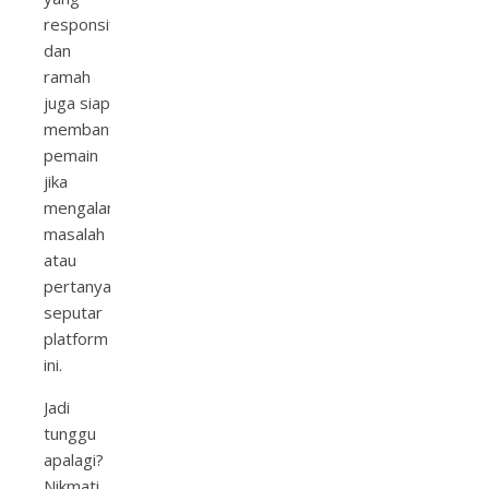
responsif
dan
ramah
juga siap
membantu
pemain
jika
mengalami
masalah
atau
pertanyaan
seputar
platform
ini.
Jadi
tunggu
apalagi?
Nikmati