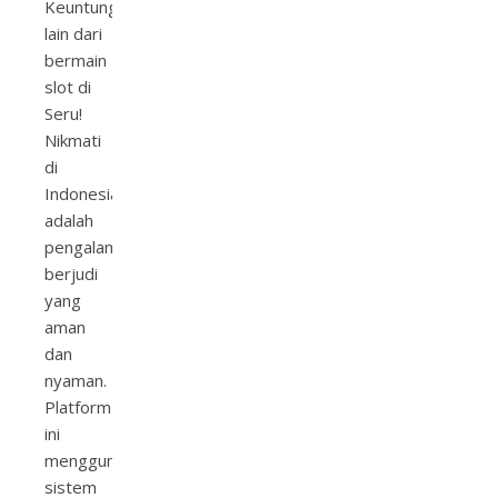
Keuntungan
lain dari
bermain
slot di
Seru!
Nikmati
di
Indonesia
adalah
pengalaman
berjudi
yang
aman
dan
nyaman.
Platform
ini
menggunakan
sistem