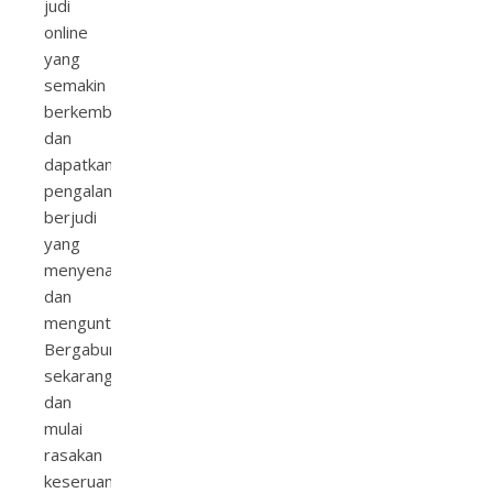
judi
online
yang
semakin
berkembang
dan
dapatkan
pengalaman
berjudi
yang
menyenangkan
dan
menguntungkan.
Bergabunglah
sekarang
dan
mulai
rasakan
keseruannya!