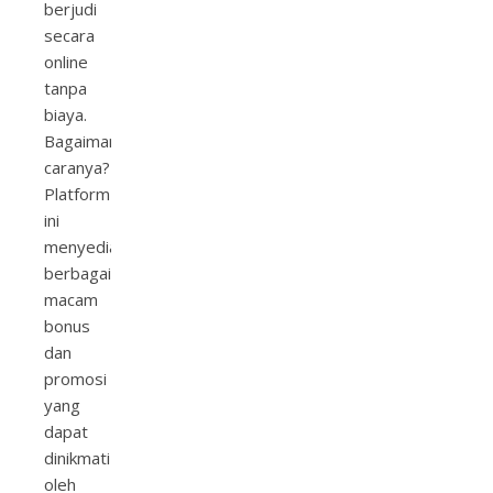
berjudi
secara
online
tanpa
biaya.
Bagaimana
caranya?
Platform
ini
menyediakan
berbagai
macam
bonus
dan
promosi
yang
dapat
dinikmati
oleh