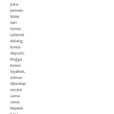
para
pemain.
Mulai
dari
bonus
selamat
datang,
bonus
deposit,
hingga
bonus
loyalitas,
semua
diberikan
secara
cuma-
cuma
kepada
para