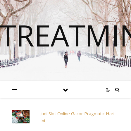
TREATMI
tr
Judi Slot Online Gacor Pragmatic Hari
Ini