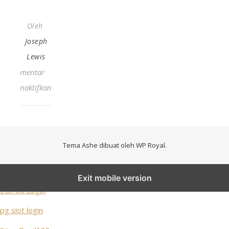
Oleh
Joseph
Lewis
Komentar
pada Seru! Nikmati Judi Slot Gratis di Indonesia!
Dinonaktifkan
Tema Ashe dibuat oleh
WP Royal
.
APi
Exit mobile version
EGP88 Login
pg slot login