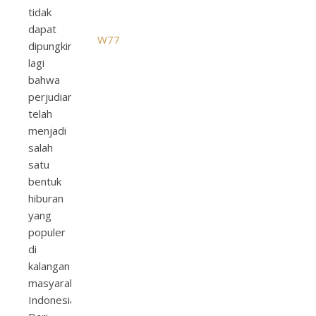
tidak
dapat
W77
dipungkiri
lagi
bahwa
perjudian
telah
menjadi
salah
satu
bentuk
hiburan
yang
populer
di
kalangan
masyarakat
Indonesia.