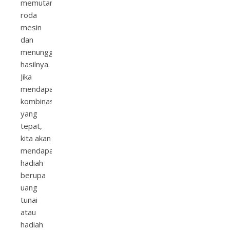
memutar
roda
mesin
dan
menunggu
hasilnya.
Jika
mendapatkan
kombinasi
yang
tepat,
kita akan
mendapatkan
hadiah
berupa
uang
tunai
atau
hadiah