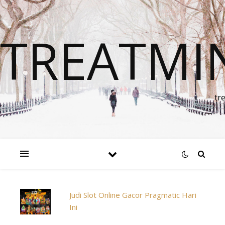
TREATMI
tr
Judi Slot Online Gacor Pragmatic Hari
Ini