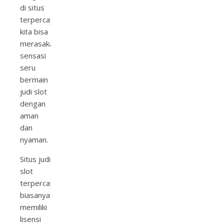
di situs
terpercaya,
kita bisa
merasakan
sensasi
seru
bermain
judi slot
dengan
aman
dan
nyaman.
Situs judi
slot
terpercaya
biasanya
memiliki
lisensi