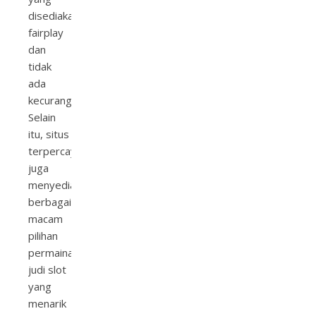
disediakan
fairplay
dan
tidak
ada
kecurangan.
Selain
itu, situs
terpercaya
juga
menyediakan
berbagai
macam
pilihan
permainan
judi slot
yang
menarik