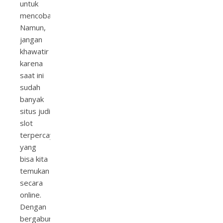
untuk
mencobanya.
Namun,
jangan
khawatir
karena
saat ini
sudah
banyak
situs judi
slot
terpercaya
yang
bisa kita
temukan
secara
online.
Dengan
bergabung