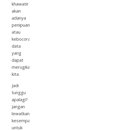
khawatir
akan
adanya
penipuan
atau
kebocoran
data
yang
dapat
merugikan
kita.
Jadi
tunggu
apalagi?
Jangan
lewatkan
kesempatan
untuk