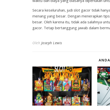
waktu dan biaya yang biasanya diperlukan untu
Secara keseluruhan, judi slot gacor tidak ha
menang yang besar. Dengan menerapkan tips d
besar. Oleh karena itu, tidak ada salahnya un
gacor. Tetap bertanggung jawab dalam berma
Oleh
Joseph Lewis
ANDA