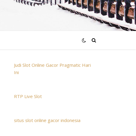
Judi Slot Online Gacor Pragmatic Hari
Ini
RTP Live Slot
situs slot online gacor indonesia