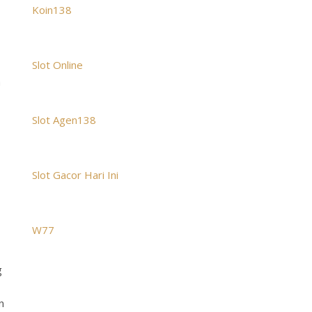
Koin138
Slot Online
a
Slot Agen138
Slot Gacor Hari Ini
W77
g
n