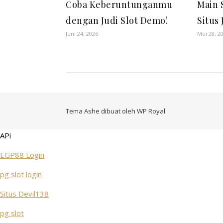
Coba Keberuntunganmu
Main 
dengan Judi Slot Demo!
Situs
Juni 24, 2026
Mei 28, 2
Tema Ashe dibuat oleh
WP Royal
.
APi
EGP88 Login
pg slot login
Situs Devil138
pg slot