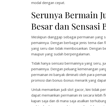
modal dengan cepat.
Serunya Bermain Ju
Besar dan Sensasi 
Meskipun dianggap sebagai permainan yang se
pemainnya. Dengan berbagai jenis tema dan 
yang seru dan tidak membosankan. Dengan beg
maupun yang sudah berpengalaman.
Tidak hanya sensasi bermainnya yang seru, ju
pemainnya. Dengan peluang kemenangan yang b
permainan ini banyak diminati oleh para pemain
promosi dan bonus-bonus menarik yang dapa
Untuk memainkan judi slot gacor, kini tidak per
dapat memainkan permainan ini secara lebih f
kapan saja dan di mana saja asalkan terhubu