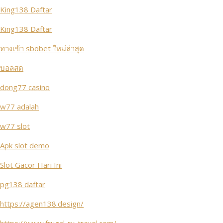
King138 Daftar
King138 Daftar
ทางเข้า sbobet ใหม่ล่าสุด
บอลสด
dong77 casino
w77 adalah
w77 slot
Apk slot demo
Slot Gacor Hari Ini
pg138 daftar
https://agen138.design/