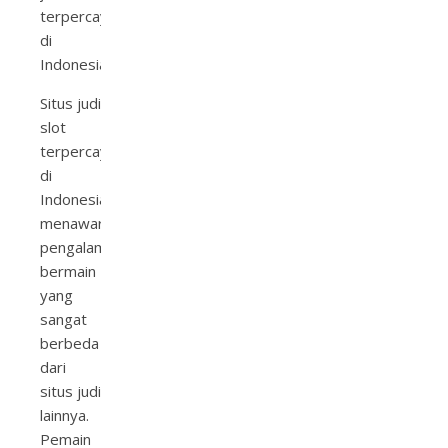
terpercaya
di
Indonesia.
Situs judi
slot
terpercaya
di
Indonesia
menawarkan
pengalaman
bermain
yang
sangat
berbeda
dari
situs judi
lainnya.
Pemain