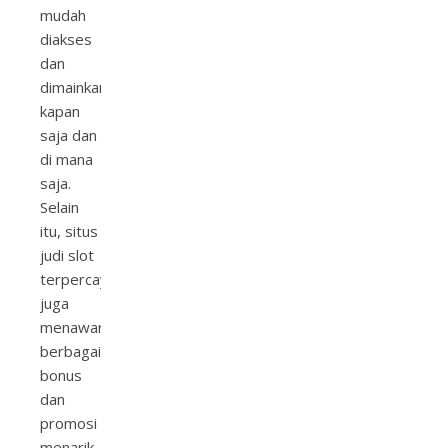
mudah
diakses
dan
dimainkan
kapan
saja dan
di mana
saja.
Selain
itu, situs
judi slot
terpercaya
juga
menawarkan
berbagai
bonus
dan
promosi
menarik