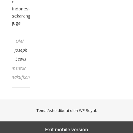
di
Indonesia
sekarang
juga!
Oleh
Joseph
Lewis
Komentar
pada Serunya Bermain Judi Slot Terpercaya di Indon
Dinonaktifkan
Tema Ashe dibuat oleh
WP Royal
.
APi
Exit mobile version