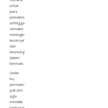
untuk
para
pemainnya,
sehingga
semakin
meningkatkan
keseruan
dan
keuntungan
dalam
bermain.
Selain
itu,
permainan
judi slot
juga
memiliki
berbagai