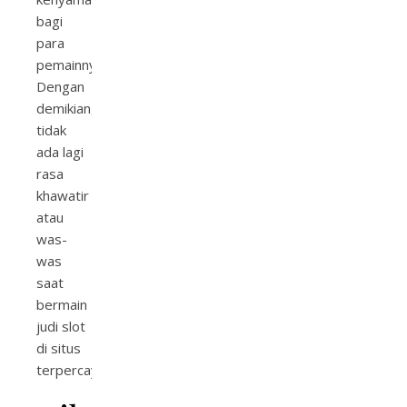
bagi
para
pemainnya.
Dengan
demikian,
tidak
ada lagi
rasa
khawatir
atau
was-
was
saat
bermain
judi slot
di situs
terpercaya.