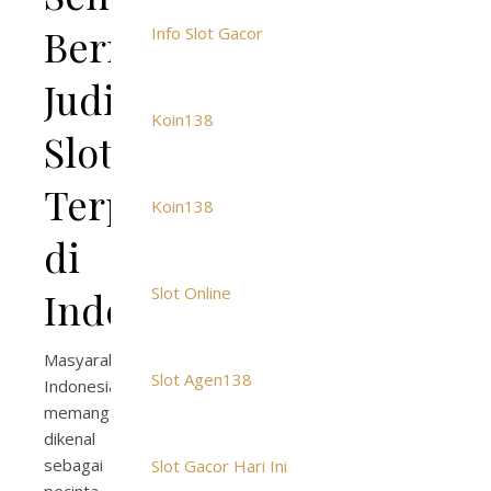
Bermain
Info Slot Gacor
Judi
Koin138
Slot
Terpercaya
Koin138
di
Slot Online
Indonesia
Masyarakat
Slot Agen138
Indonesia
memang
dikenal
sebagai
Slot Gacor Hari Ini
pecinta