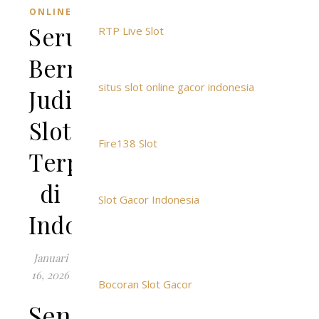
ONLINE
Serunya
RTP Live Slot
Bermain
situs slot online gacor indonesia
Judi
Slot
Fire138 Slot
Terpercaya
di
Slot Gacor Indonesia
Indonesia!
Januari
16, 2026
Bocoran Slot Gacor
Sensasi