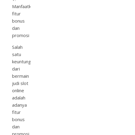
Manfaatkan
fitur
bonus
dan
promosi
Salah
satu
keuntungan
dari
bermain
judi slot
online
adalah
adanya
fitur
bonus
dan
promosi