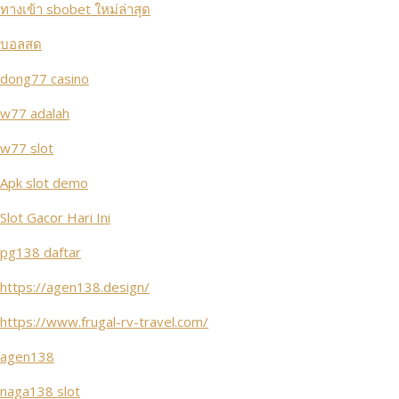
ทางเข้า sbobet ใหม่ล่าสุด
บอลสด
dong77 casino
w77 adalah
w77 slot
Apk slot demo
Slot Gacor Hari Ini
pg138 daftar
https://agen138.design/
https://www.frugal-rv-travel.com/
agen138
naga138 slot