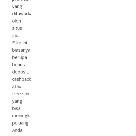
yang
ditawarkan
oleh
situs
judi.
Fitur ini
biasanya
berupa
bonus
deposit,
cashback,
atau
free spin
yang
bisa
meningkatkan
peluang
Anda