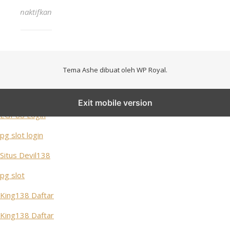
pada Ini Dia Cara Asik Menang Besar di Judi Slot!
Dinonaktifkan
Tema Ashe dibuat oleh
WP Royal
.
APi
Exit mobile version
EGP88 Login
pg slot login
Situs Devil138
pg slot
King138 Daftar
King138 Daftar