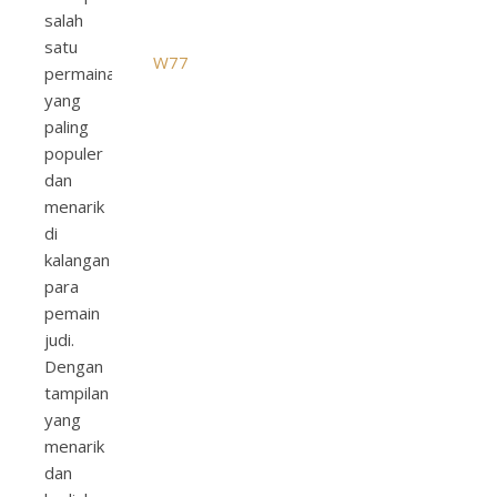
salah
satu
W77
permainan
yang
paling
populer
dan
menarik
di
kalangan
para
pemain
judi.
Dengan
tampilan
yang
menarik
dan