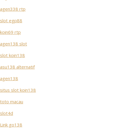
agen338 rtp
slot egp88
koin69 rtp
agen138 slot
slot koin138
asu138 alternatif
agen138
situs slot koin138
toto macau
slot4d
Link go138