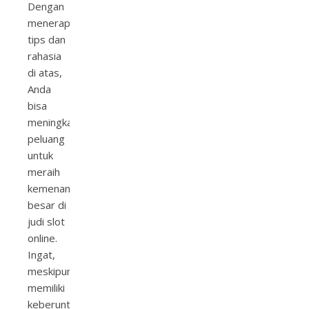
Dengan
menerapkan
tips dan
rahasia
di atas,
Anda
bisa
meningkatkan
peluang
untuk
meraih
kemenangan
besar di
judi slot
online.
Ingat,
meskipun
memiliki
keberuntungan