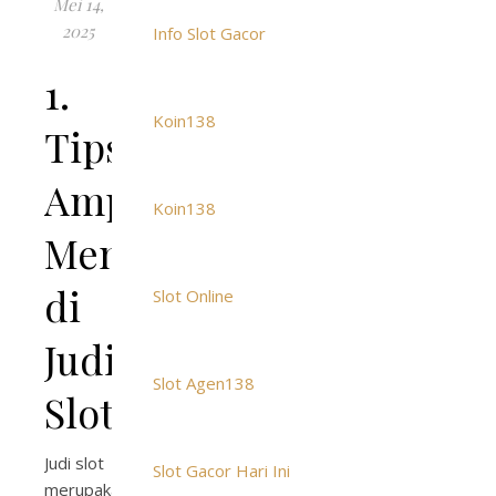
Mei 14,
2025
Info Slot Gacor
1.
Koin138
Tips
Ampuh
Koin138
Menang
di
Slot Online
Judi
Slot Agen138
Slot
Judi slot
Slot Gacor Hari Ini
merupakan