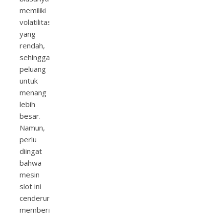
memiliki
volatilitas
yang
rendah,
sehingga
peluang
untuk
menang
lebih
besar.
Namun,
perlu
diingat
bahwa
mesin
slot ini
cenderung
memberikan