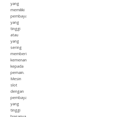
yang
memiliki
pembayaran
yang
tinggi
atau
yang
sering
memberikan
kemenangan
kepada
pemain.
Mesin
slot
dengan
pembayaran
yang
tinggi
biasanya