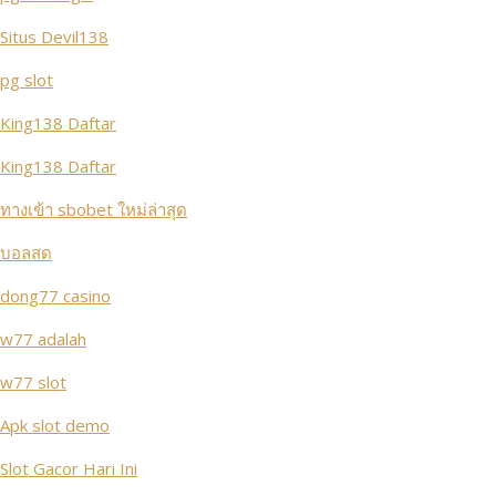
Situs Devil138
pg slot
King138 Daftar
King138 Daftar
ทางเข้า sbobet ใหม่ล่าสุด
บอลสด
dong77 casino
w77 adalah
w77 slot
Apk slot demo
Slot Gacor Hari Ini