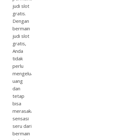
judi slot
gratis.
Dengan
bermain
judi slot
gratis,
Anda
tidak
perlu
mengeluarkan
uang
dan
tetap
bisa
merasakan
sensasi
seru dari
bermain