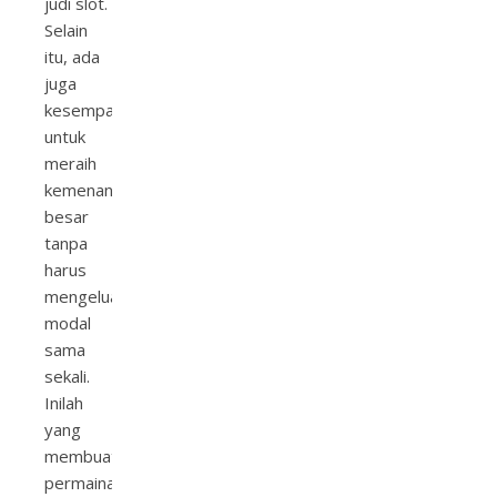
judi slot.
Selain
itu, ada
juga
kesempatan
untuk
meraih
kemenangan
besar
tanpa
harus
mengeluarkan
modal
sama
sekali.
Inilah
yang
membuat
permainan