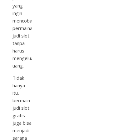
yang
ingin
mencoba
permainan
judi slot
tanpa
harus
mengeluarkan
uang.
Tidak
hanya
itu,
bermain
judi slot
gratis
juga bisa
menjadi
sarana