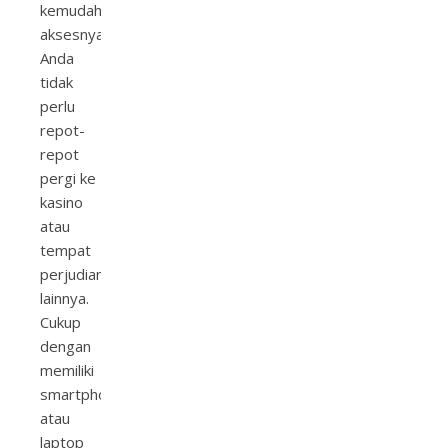
kemudahan
aksesnya.
Anda
tidak
perlu
repot-
repot
pergi ke
kasino
atau
tempat
perjudian
lainnya.
Cukup
dengan
memiliki
smartphone
atau
laptop