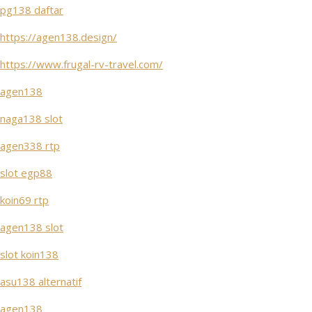
pg138 daftar
https://agen138.design/
https://www.frugal-rv-travel.com/
agen138
naga138 slot
agen338 rtp
slot egp88
koin69 rtp
agen138 slot
slot koin138
asu138 alternatif
agen138