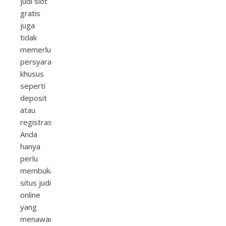
judi slot
gratis
juga
tidak
memerlukan
persyaratan
khusus
seperti
deposit
atau
registrasi.
Anda
hanya
perlu
membuka
situs judi
online
yang
menawarkan