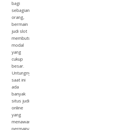
bagi
sebagian
orang,
bermain
judi slot
membutuhkan
modal
yang
cukup
besar.
Untungnya,
saat ini
ada
banyak
situs judi
online
yang
menawarkan
permainan