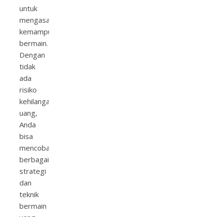
untuk
mengasah
kemampuan
bermain.
Dengan
tidak
ada
risiko
kehilangan
uang,
Anda
bisa
mencoba
berbagai
strategi
dan
teknik
bermain