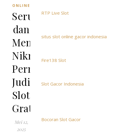
ONLINE
Seru
RTP Live Slot
dan
situs slot online gacor indonesia
Menguntungkan:
Nikmati
Fire138 Slot
Permainan
Judi
Slot Gacor Indonesia
Slot
Gratis!
Bocoran Slot Gacor
Mei 12,
2025