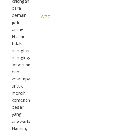
kalangan
para
pemain
W77
judi
online.
Hal ini
tidak
mengherankan
mengingat
keseruan
dan
kesempatan
untuk
meraih
kemenangan
besar
yang
ditawarkannya.
Namun,