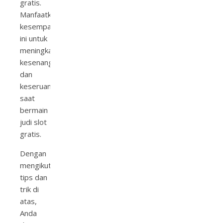
gratis.
Manfaatkan
kesempatan
ini untuk
meningkatkan
kesenangan
dan
keseruan
saat
bermain
judi slot
gratis.
Dengan
mengikuti
tips dan
trik di
atas,
Anda