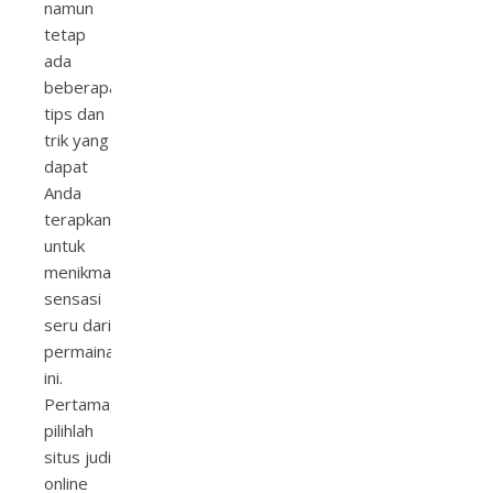
namun
tetap
ada
beberapa
tips dan
trik yang
dapat
Anda
terapkan
untuk
menikmati
sensasi
seru dari
permainan
ini.
Pertama,
pilihlah
situs judi
online