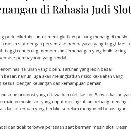
angan di Rahasia Judi Slo
ang perlu diketahui untuk meningkatkan peluang menang di mesin
lih mesin slot dengan persentase pembayaran yang tinggi. Mesin
ih tinggi cenderung memberikan kemenangan yang lebih sering
rsentase pembayaran yang rendah.
enominasi taruhan yang dipilih. Taruhan yang lebih besar
 besar, namun juga akan meningkatkan risiko kekalahan yang
yang sesuai dengan keuangan dan kemampuan pemain.
onus dan promosi yang ditawarkan oleh kasino. Banyak kasino ya
ermainan mesin slot yang dapat meningkatkan peluang menang
at dan ketentuan yang berlaku sebelum mengambil bonus agar
osi dan tidak terbawa perasaan saat bermain mesin slot. Mesin