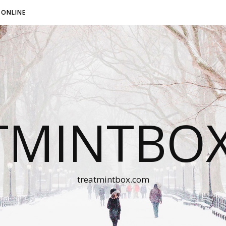
 ONLINE
TMINTBO
treatmintbox.com