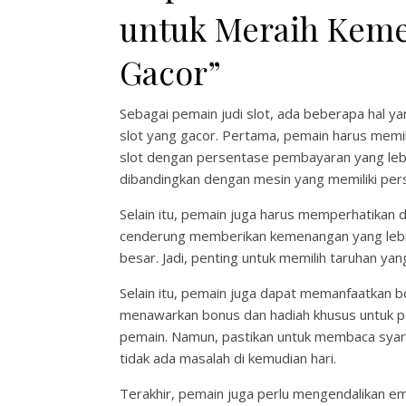
untuk Meraih Kemen
Gacor”
Sebagai pemain judi slot, ada beberapa hal y
slot yang gacor. Pertama, pemain harus memi
slot dengan persentase pembayaran yang leb
dibandingkan dengan mesin yang memiliki pe
Selain itu, pemain juga harus memperhatikan d
cenderung memberikan kemenangan yang lebih
besar. Jadi, penting untuk memilih taruhan 
Selain itu, pemain juga dapat memanfaatkan b
menawarkan bonus dan hadiah khusus untuk p
pemain. Namun, pastikan untuk membaca syar
tidak ada masalah di kemudian hari.
Terakhir, pemain juga perlu mengendalikan em