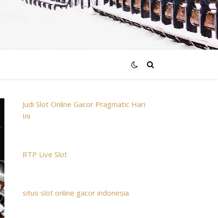
Judi Slot Online Gacor Pragmatic Hari
Ini
RTP Live Slot
situs slot online gacor indonesia