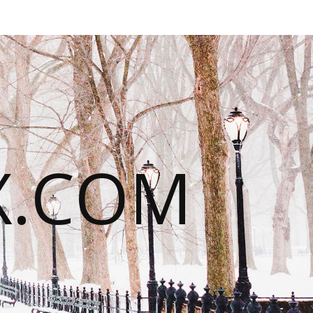
X.COM